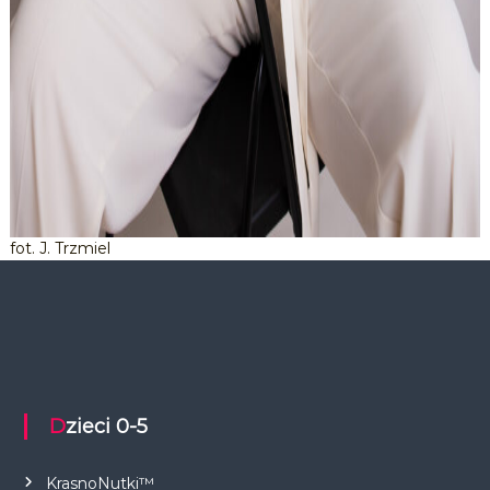
fot. J. Trzmiel
Dzieci 0-5
KrasnoNutki™